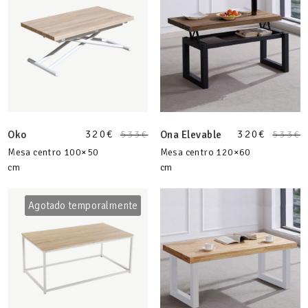
320
€
320
€
Oko
533
€
Ona Elevable
533
€
Mesa centro 100×50
Mesa centro 120×60
cm
cm
Agotado temporalmente