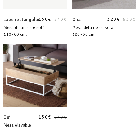
150
€
320
€
Lace rectangular
249
€
Ona
533
€
Mesa delante de sofá
Mesa delante de sofá
110×60 cm.
120×60 cm
150
€
Qui
249
€
Mesa elevable