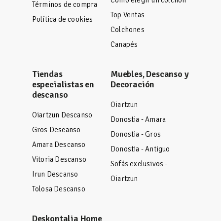
Cómo elegir un colchón
Términos de compra
Top Ventas
Política de cookies
Colchones
Canapés
Tiendas
Muebles, Descanso y
especialistas en
Decoración
descanso
Oiartzun
Oiartzun Descanso
Donostia - Amara
Gros Descanso
Donostia - Gros
Amara Descanso
Donostia - Antiguo
Vitoria Descanso
Sofás exclusivos -
Irun Descanso
Oiartzun
Tolosa Descanso
Deskontalia Home