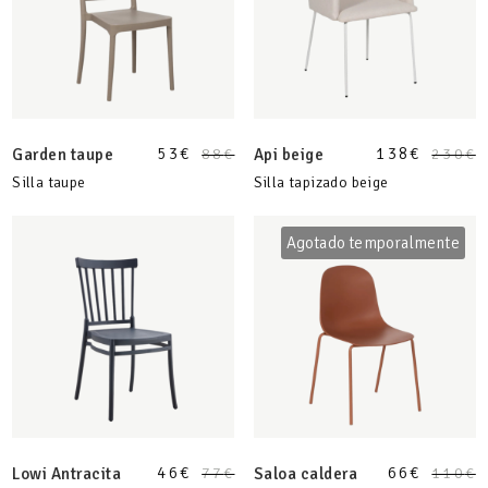
53
€
138
€
Garden taupe
88
€
Api beige
230
€
Silla taupe
Silla tapizado beige
Agotado temporalmente
46
€
66
€
Lowi Antracita
77
€
Saloa caldera
110
€