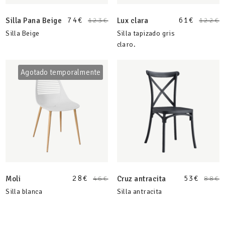
74
€
61
€
Silla Pana Beige
123
€
Lux clara
122
€
Silla Beige
Silla tapizado gris
claro.
Agotado temporalmente
28
€
53
€
Moli
46
€
Cruz antracita
88
€
Silla blanca
Silla antracita