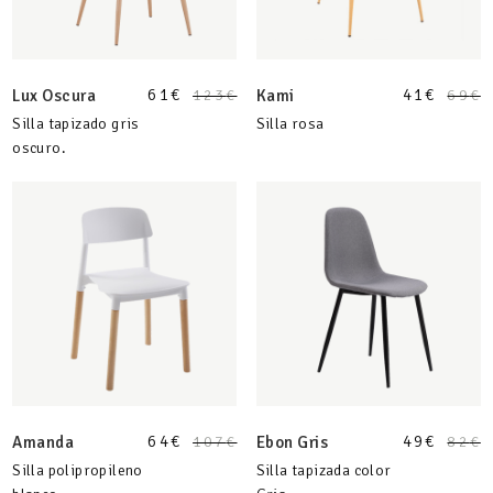
61
€
41
€
Lux Oscura
123
€
Kami
69
€
Silla tapizado gris
Silla rosa
oscuro.
64
€
49
€
Amanda
107
€
Ebon Gris
82
€
Silla polipropileno
Silla tapizada color