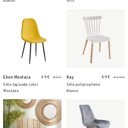
blanco
Gris
49
€
69
€
Ebon Mostaza
82
€
Kay
115
€
Silla tapizada color
Silla polipropileno
Mostaza
blanco