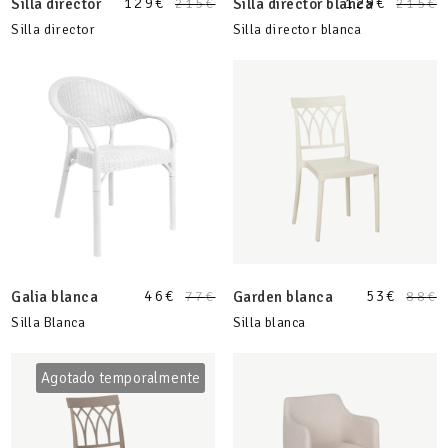
129
€
129
€
Silla director
215
€
Silla director blanca
215
€
Silla director
Silla director blanca
46
€
53
€
Galia blanca
77
€
Garden blanca
88
€
Silla Blanca
Silla blanca
Agotado temporalmente